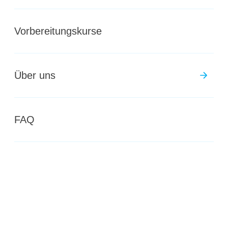
Jetzt anmelden
Vorbereitungskurse
Über uns
FAQ
Wirtschaft und Dienstleistungen, Typ
Wirtschaft
Dauer
Nächster Start
2 Semester
17. August 2026