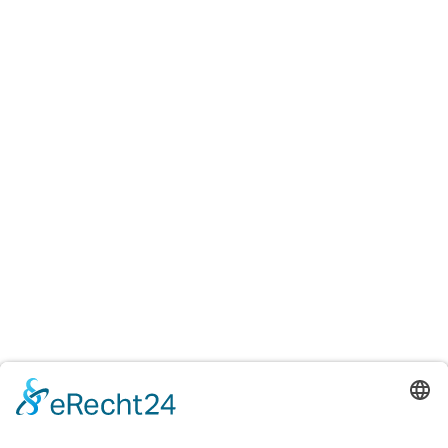
Rektorat anrufen
Sekretariat anrufen
Berufsmaturitätsschule Liechtenstein
Giessenstrasse 7
9490 Vaduz
Unsere Lehrgänge
Vollzeit-Lehrgang
Berufsbegleitender
Lehrgang
Aufnahmebedingungen
& Kosten
Vorbereitungskurse