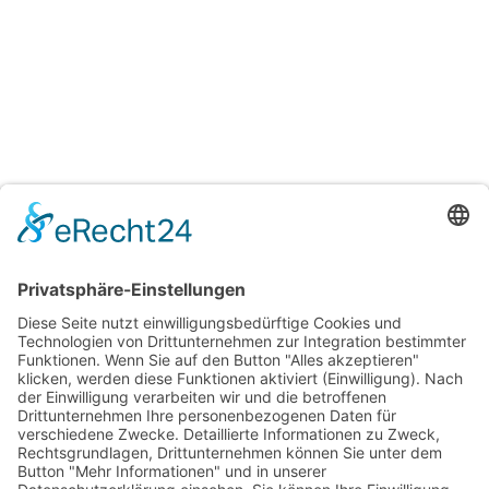
Unsere Lehrgänge
Vollzeit-Lehrgang
Berufsbegleitender
Lehrgang
Aufnahmebedingungen
& Kosten
Vorbereitungskurse
Team
Über uns
Kontakt & Anfahrt
Impressum