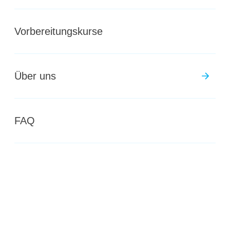
Jetzt anmelden
Vorbereitungskurse
Über uns
FAQ
Technik, Architektur, Life Sciences
Dauer
Nächster Start
2 Semester
17. August 2026
Form des Unterrichts
Schultage